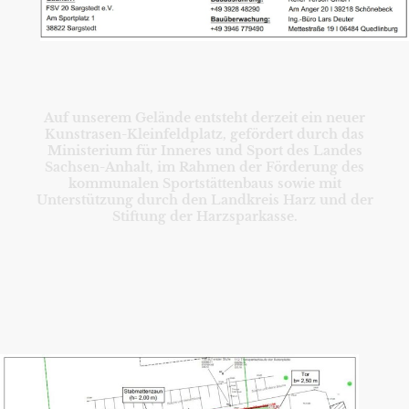
Auf unserem Gelände entsteht derzeit ein neuer
Kunstrasen-Kleinfeldplatz,
gefördert durch das
Ministerium für Inneres und Sport des Landes
Sachsen-Anhalt, im Rahmen der Förderung des
kommunalen Sportstättenbaus
sowie mit
Unterstützung durch den Landkreis Harz und der
Stiftung der Harzsparkasse.
NEUSTES PROJEKT:
KUNSTRASEN-KLEINFELDPLATZ